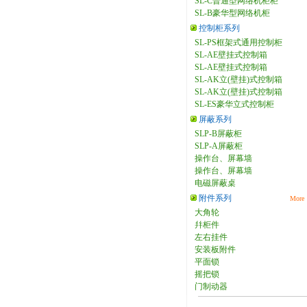
SL-C普通型网络机柜柜
SL-B豪华型网络机柜
控制柜系列
SL-PS框架式通用控制柜
SL-AE壁挂式控制箱
SL-AE壁挂式控制箱
SL-AK立(壁挂)式控制箱
SL-AK立(壁挂)式控制箱
SL-ES豪华立式控制柜
屏蔽系列
SLP-B屏蔽柜
SLP-A屏蔽柜
操作台、屏幕墙
操作台、屏幕墙
电磁屏蔽桌
附件系列
More
大角轮
幷柜件
左右挂件
安装板附件
平面锁
摇把锁
门制动器